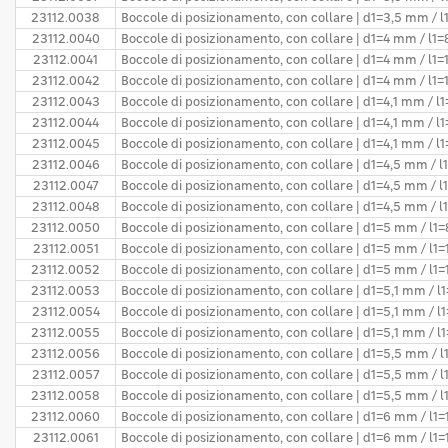
23112.0038
Boccole di posizionamento, con collare | d1=3,5 mm / 
23112.0040
Boccole di posizionamento, con collare | d1=4 mm / l1
23112.0041
Boccole di posizionamento, con collare | d1=4 mm / l1
23112.0042
Boccole di posizionamento, con collare | d1=4 mm / l1
23112.0043
Boccole di posizionamento, con collare | d1=4,1 mm / 
23112.0044
Boccole di posizionamento, con collare | d1=4,1 mm / l
23112.0045
Boccole di posizionamento, con collare | d1=4,1 mm / 
23112.0046
Boccole di posizionamento, con collare | d1=4,5 mm / 
23112.0047
Boccole di posizionamento, con collare | d1=4,5 mm / 
23112.0048
Boccole di posizionamento, con collare | d1=4,5 mm / 
23112.0050
Boccole di posizionamento, con collare | d1=5 mm / l1
23112.0051
Boccole di posizionamento, con collare | d1=5 mm / l1
23112.0052
Boccole di posizionamento, con collare | d1=5 mm / l1
23112.0053
Boccole di posizionamento, con collare | d1=5,1 mm / 
23112.0054
Boccole di posizionamento, con collare | d1=5,1 mm / 
23112.0055
Boccole di posizionamento, con collare | d1=5,1 mm / 
23112.0056
Boccole di posizionamento, con collare | d1=5,5 mm / 
23112.0057
Boccole di posizionamento, con collare | d1=5,5 mm / 
23112.0058
Boccole di posizionamento, con collare | d1=5,5 mm /
23112.0060
Boccole di posizionamento, con collare | d1=6 mm / l1
23112.0061
Boccole di posizionamento, con collare | d1=6 mm / l1