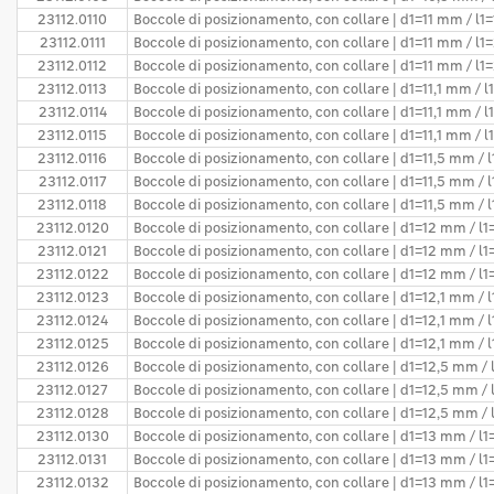
23112.0110
Boccole di posizionamento, con collare | d1=11 mm / l1
23112.0111
Boccole di posizionamento, con collare | d1=11 mm / l1
23112.0112
Boccole di posizionamento, con collare | d1=11 mm / l1
23112.0113
Boccole di posizionamento, con collare | d1=11,1 mm / 
23112.0114
Boccole di posizionamento, con collare | d1=11,1 mm / 
23112.0115
Boccole di posizionamento, con collare | d1=11,1 mm / 
23112.0116
Boccole di posizionamento, con collare | d1=11,5 mm / 
23112.0117
Boccole di posizionamento, con collare | d1=11,5 mm / 
23112.0118
Boccole di posizionamento, con collare | d1=11,5 mm / 
23112.0120
Boccole di posizionamento, con collare | d1=12 mm / l
23112.0121
Boccole di posizionamento, con collare | d1=12 mm / l
23112.0122
Boccole di posizionamento, con collare | d1=12 mm / l
23112.0123
Boccole di posizionamento, con collare | d1=12,1 mm / 
23112.0124
Boccole di posizionamento, con collare | d1=12,1 mm /
23112.0125
Boccole di posizionamento, con collare | d1=12,1 mm /
23112.0126
Boccole di posizionamento, con collare | d1=12,5 mm /
23112.0127
Boccole di posizionamento, con collare | d1=12,5 mm /
23112.0128
Boccole di posizionamento, con collare | d1=12,5 mm /
23112.0130
Boccole di posizionamento, con collare | d1=13 mm / l
23112.0131
Boccole di posizionamento, con collare | d1=13 mm / l
23112.0132
Boccole di posizionamento, con collare | d1=13 mm / l