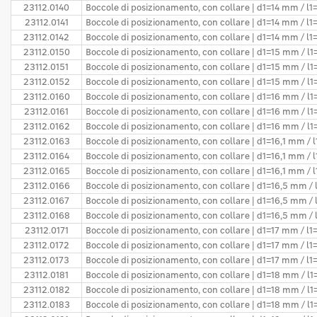
23112.0140
Boccole di posizionamento, con collare | d1=14 mm / l
23112.0141
Boccole di posizionamento, con collare | d1=14 mm / l
23112.0142
Boccole di posizionamento, con collare | d1=14 mm / l
23112.0150
Boccole di posizionamento, con collare | d1=15 mm / l
23112.0151
Boccole di posizionamento, con collare | d1=15 mm / l
23112.0152
Boccole di posizionamento, con collare | d1=15 mm / l
23112.0160
Boccole di posizionamento, con collare | d1=16 mm / l
23112.0161
Boccole di posizionamento, con collare | d1=16 mm / l
23112.0162
Boccole di posizionamento, con collare | d1=16 mm / l
23112.0163
Boccole di posizionamento, con collare | d1=16,1 mm / 
23112.0164
Boccole di posizionamento, con collare | d1=16,1 mm /
23112.0165
Boccole di posizionamento, con collare | d1=16,1 mm /
23112.0166
Boccole di posizionamento, con collare | d1=16,5 mm /
23112.0167
Boccole di posizionamento, con collare | d1=16,5 mm /
23112.0168
Boccole di posizionamento, con collare | d1=16,5 mm /
23112.0171
Boccole di posizionamento, con collare | d1=17 mm / l1
23112.0172
Boccole di posizionamento, con collare | d1=17 mm / l
23112.0173
Boccole di posizionamento, con collare | d1=17 mm / l
23112.0181
Boccole di posizionamento, con collare | d1=18 mm / l1
23112.0182
Boccole di posizionamento, con collare | d1=18 mm / l
23112.0183
Boccole di posizionamento, con collare | d1=18 mm / l