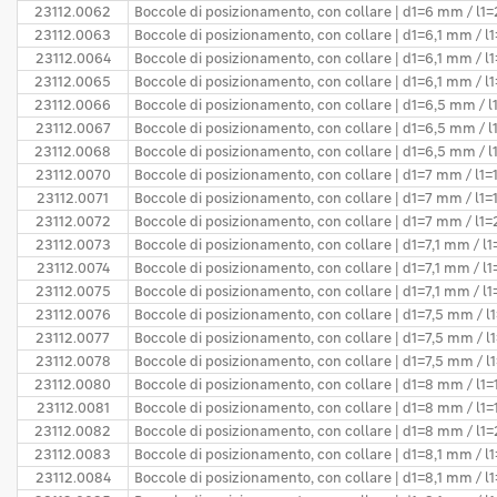
23112.0062
Boccole di posizionamento, con collare | d1=6 mm / l
23112.0063
Boccole di posizionamento, con collare | d1=6,1 mm / 
23112.0064
Boccole di posizionamento, con collare | d1=6,1 mm / 
23112.0065
Boccole di posizionamento, con collare | d1=6,1 mm / 
23112.0066
Boccole di posizionamento, con collare | d1=6,5 mm / 
23112.0067
Boccole di posizionamento, con collare | d1=6,5 mm / 
23112.0068
Boccole di posizionamento, con collare | d1=6,5 mm /
23112.0070
Boccole di posizionamento, con collare | d1=7 mm / l1
23112.0071
Boccole di posizionamento, con collare | d1=7 mm / l1
23112.0072
Boccole di posizionamento, con collare | d1=7 mm / l1
23112.0073
Boccole di posizionamento, con collare | d1=7,1 mm / l
23112.0074
Boccole di posizionamento, con collare | d1=7,1 mm / l
23112.0075
Boccole di posizionamento, con collare | d1=7,1 mm / 
23112.0076
Boccole di posizionamento, con collare | d1=7,5 mm / 
23112.0077
Boccole di posizionamento, con collare | d1=7,5 mm / 
23112.0078
Boccole di posizionamento, con collare | d1=7,5 mm / 
23112.0080
Boccole di posizionamento, con collare | d1=8 mm / l1
23112.0081
Boccole di posizionamento, con collare | d1=8 mm / l1
23112.0082
Boccole di posizionamento, con collare | d1=8 mm / l
23112.0083
Boccole di posizionamento, con collare | d1=8,1 mm / 
23112.0084
Boccole di posizionamento, con collare | d1=8,1 mm / 