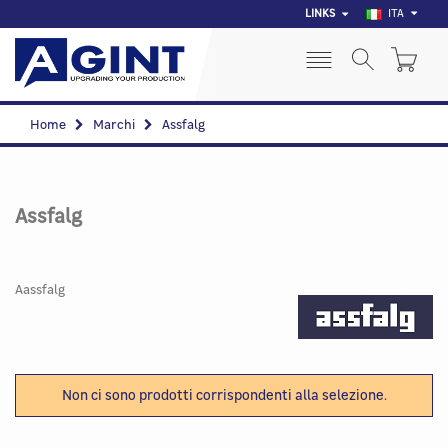
LINKS
ITA
Home
Marchi
Assfalg
Assfalg
Aassfalg
Non ci sono prodotti corrispondenti alla selezione.