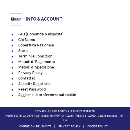
INFO & ACCOUNT
FAQ (Domande & Risposte)
Chi Siamo
Copertura Nazionale
Storia
Termini e Condizioni
Metodi di Pagamento
Metodi di Spedizione
Privacy Policy
Contattaci
Accedi / Registrati
Reset Password
Aggiorna le preferenze sui cookie
COPYRIGHT © 2018 AGINT - ALL RIGHTS RESERVED.
AGINT SRL | P.IVA 01516440151 | SEDE: VIA PRIVATA ALZAIA TRIESTE 3 - 20090 - Cesano Boscone - MI -
ITA
CONDIZIONI DI VENDITA
PRIVACY POLICY
COOKIE POLICY